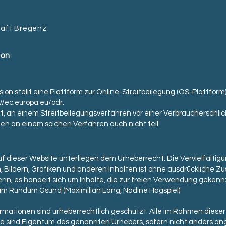
aft Bregenz
ion
:
on stellt eine Plattform zur Online-Streitbeilegung (OS-Plattform) b
://ec.europa.eu/odr.
tet, an einem Streitbeilegungsverfahren vor einer Verbraucherschli
 an einem solchen Verfahren auch nicht teil.
f dieser Website unterliegen dem Urheberrecht. Die Vervielfältigu
 Bildern, Grafiken und anderen Inhalten ist ohne ausdrückliche 
denn, es handelt sich um Inhalte, die zur freien Verwendung gekenn
rum
Rundum
Gsund (Maximilian Lang, Nadine Hagspiel)
formationen sind urheberrechtlich geschützt. Alle im Rahmen dies
xte sind Eigentum des genannten Urhebers, sofern nicht anders a