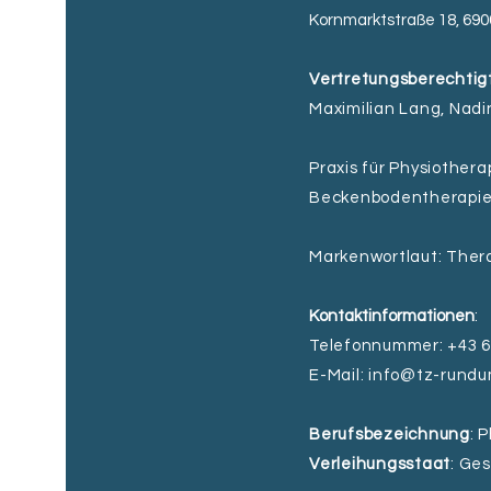
Kornmarktstraße 18, 69
Vertretungsberechtig
Maximilian Lang, Nadi
Praxis für Physiother
Beckenbodentherapie,
Markenwortlaut: The
Kontaktinformationen
:
Telefonnummer: +43 6
E-Mail:
info@tz-rundu
Berufsbezeichnung
: 
Verleihungsstaat
: Ge