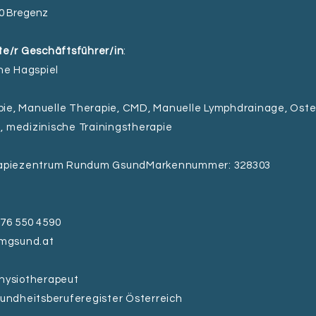
00 Bregenz
te/r Geschäftsführer/in
:
ne Hagspiel
apie, Manuelle Therapie, CMD, Manuelle Lymphdrainage, Osteo
 medizinische Trainingstherapie
rapiezentrum Rundum Gsund
Markennummer: 328303
76 550 4590
mgsund.at
Physiotherapeut
sundheitsberuferegister Österreich